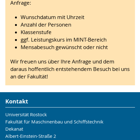
Anfrage:
Wunschdatum mit Uhrzeit
Anzahl der Personen
Klassenstufe
ggf. Leistungskurs im MINT-Bereich
Mensabesuch gewünscht oder nicht
Wir freuen uns über Ihre Anfrage und dem
daraus hoffentlich entstehendem Besuch bei uns
an der Fakultät!
Kontakt
Universität Rostock
Fakultät für Maschinenbau und Schiffstechnik
Dekanat
Albert-Einstein-Straße 2