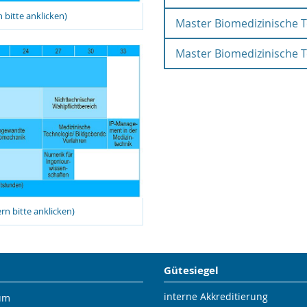
bitte anklicken)
Master Biomedizinische T
Erste Satzung zur Än
und Studienordnung für
Master Biomedizinische T
vom 1. April 2022
Studiengangsspezifi
Masterstudiengang Biom
SPSO M.Sc. BMT 2018
18. Juni 2018
Studiengangsspezifi
Masterstudiengang Biom
n bitte anklicken)
Gütesiegel
interne Akkreditierung
um