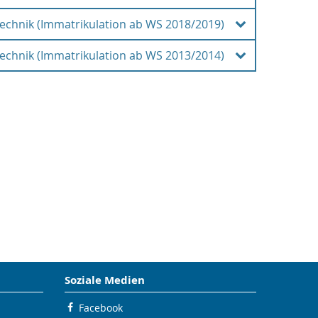
echnik (Immatrikulation ab WS 2018/2019)
derung der Studiengangsspezifischen Prüfungs-
 den Masterstudiengang Biomedizinische Technik
echnik (Immatrikulation ab WS 2013/2014)
sche Prüfungs- und Studienordnung für den
edizinische Technik der Universität Rostock vom
 (nicht amtliche Lesefassung)
sche Prüfungs- und Studienordnung für den
edizinische Technik (SPSO M.Sc. BMT)
Soziale Medien
Facebook