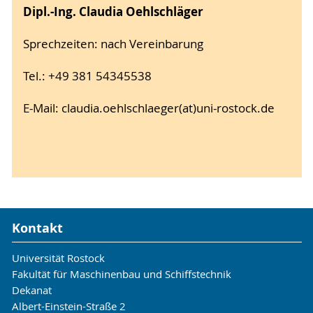
Dipl.-Ing. Claudia Oehlschläger
Sprechzeiten: nach Vereinbarung
Tel.: +49 381 54345538
E-Mail: claudia.oehlschlaeger(at)uni-rostock.de
Kontakt
Universität Rostock
Fakultät für Maschinenbau und Schiffstechnik
Dekanat
Albert-Einstein-Straße 2