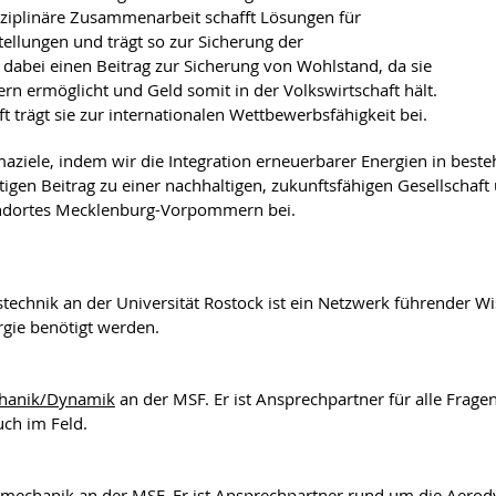
sziplinäre Zusammenarbeit schafft Lösungen für
tellungen und trägt so zur Sicherung der
 dabei einen Beitrag zur Sicherung von Wohlstand, da sie
rn ermöglicht und Geld somit in der Volkswirtschaft hält.
 trägt sie zur internationalen Wettbewerbsfähigkeit bei.
imaziele, indem wir die Integration erneuerbarer Energien in bes
igen Beitrag zu einer nachhaltigen, zukunftsfähigen Gesellschaf
standortes Mecklenburg-Vorpommern bei.
technik an der Universität Rostock ist ein Netzwerk führender W
rgie benötigt werden.
chanik/Dynamik
an der MSF. Er ist Ansprechpartner für alle Fra
uch im Feld.
smechanik
an der MSF. Er ist Ansprechpartner rund um die Aer