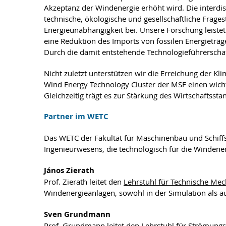
Akzeptanz der Windenergie erhöht wird. Die interdi
technische, ökologische und gesellschaftliche Frages
Energieunabhängigkeit bei. Unsere Forschung leistet
eine Reduktion des Imports von fossilen Energieträge
Durch die damit entstehende Technologieführerschaft
Nicht zuletzt unterstützen wir die Erreichung der Kl
Wind Energy Technology Cluster der MSF einen wicht
Gleichzeitig trägt es zur Stärkung des Wirtschafts
Partner im WETC
Das WETC der Fakultät für Maschinenbau und Schiffs
Ingenieurwesens, die technologisch für die Windene
János Zierath
Prof. Zierath leitet den
Lehrstuhl für Technische Me
Windenergieanlagen, sowohl in der Simulation als a
Sven Grundmann
Prof. Grundmann leitet den
Lehrstuhl für Strömung