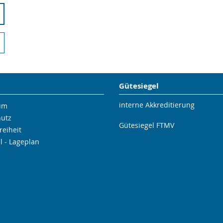
Gütesiegel
interne Akkreditierung
um
hutz
Gütesiegel FTMV
reiheit
l - Lageplan